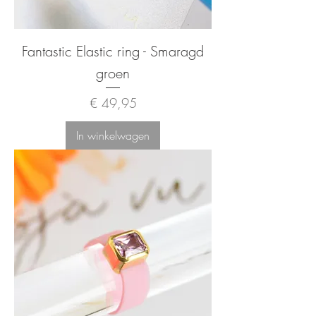
Fantastic Elastic ring - Smaragd
groen
Prijs
€ 49,95
In winkelwagen