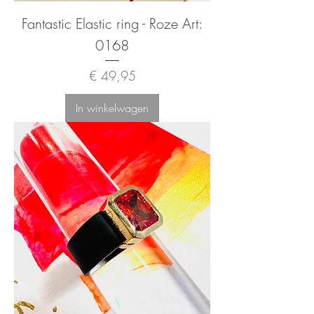
Fantastic Elastic ring - Roze Art:
0168
Prijs
€ 49,95
In winkelwagen