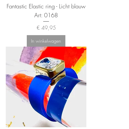
Fantastic Elastic ring - Licht blauw
Art: 0168
Prijs
€ 49,95
In winkelwagen