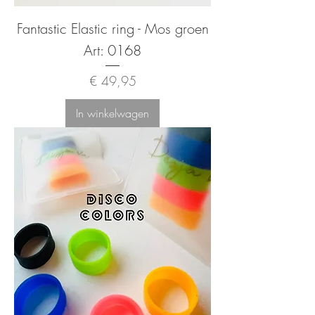
Fantastic Elastic ring - Mos groen
Art: 0168
Prijs
€ 49,95
In winkelwagen