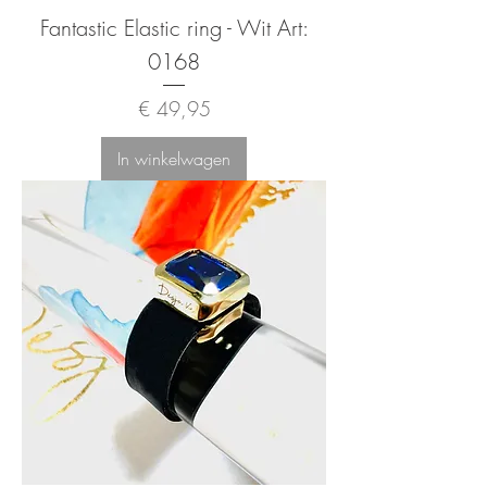
Fantastic Elastic ring - Wit Art:
0168
Prijs
€ 49,95
In winkelwagen