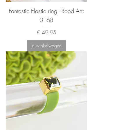
Fantastic Elastic ring - Rood Art:
0168
Prijs
€ 49,95
In winkelwagen