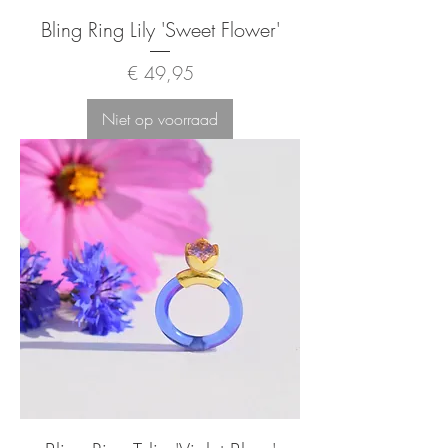
Bling Ring Lily 'Sweet Flower'
Prijs
€ 49,95
Niet op voorraad