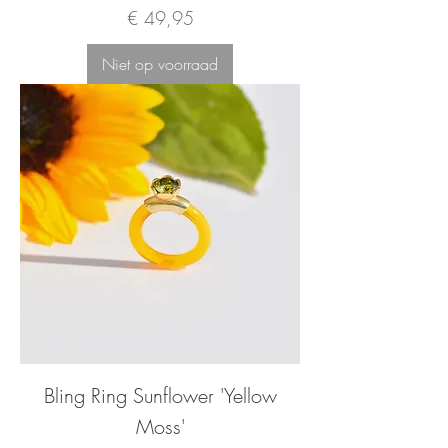
Prijs
€ 49,95
Niet op voorraad
Bling Ring Sunflower 'Yellow
Moss'