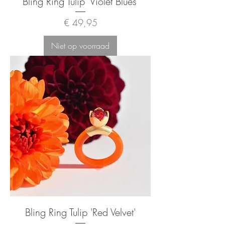
Bling Ring Tulip 'Violet Blues'
Prijs
€ 49,95
Niet op voorraad
Bling Ring Tulip 'Red Velvet'