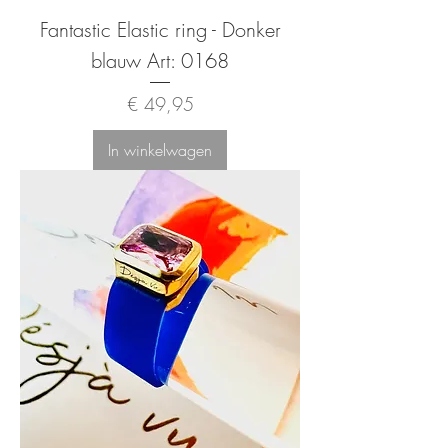
Fantastic Elastic ring - Donker
blauw Art: 0168
Prijs
€ 49,95
In winkelwagen