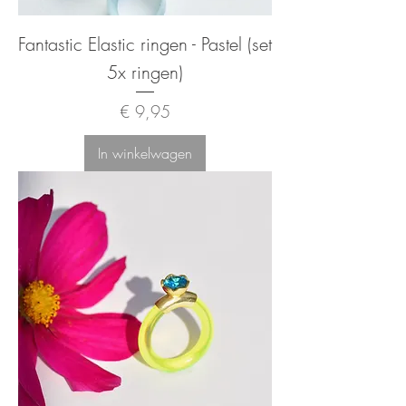
Fantastic Elastic ringen - Pastel (set
5x ringen)
Prijs
€ 9,95
In winkelwagen