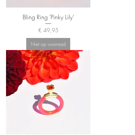
Bling Ring 'Pinky Lily'
Prijs
€ 49,95
Niet op voorraad