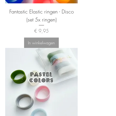
Fantastic Elastic ringen - Disco
(set 5x ringen)
Prijs
€ 9,95
In winkelwagen