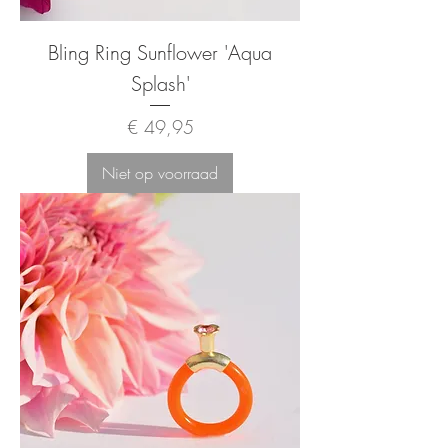
Bling Ring Sunflower 'Aqua
Splash'
Prijs
€ 49,95
Niet op voorraad