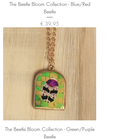
The Beetle Bloom Collection - Blue/Red
Beetle
Prijs
€ 39,95
The Beetle Bloom Collection - Green/Purple
Beetle