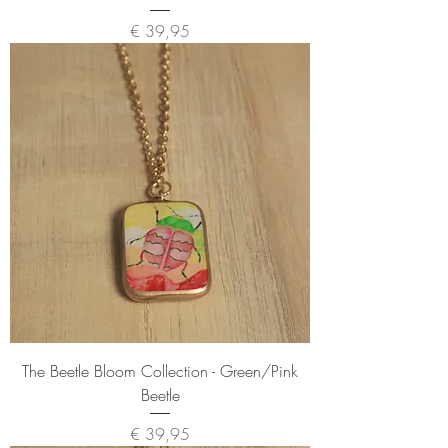
Prijs
€ 39,95
The Beetle Bloom Collection - Green/Pink
Beetle
Prijs
€ 39,95