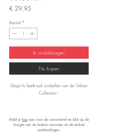
Prijs
€ 29,95
Aantal
*
In winkelwagen
Nu kopen
Désjà Vu heeft ook oorbellen van de 'Urban
Collection'.
De oorbellen zijn prachtig verpakt in een
luxe verpakking en worden geleverd met een
Meld je
hier
aan voor de nieuwsbrief en blijf op de
kaart en gedicht van het ontwerp.
hoogte van de leukste nieuwtjes en de leukste
De afmeting van de oorbellen zijn 6 (h)x 3
aanbiedingen.
(b) cm (ovaal is 4 x 3 cm).