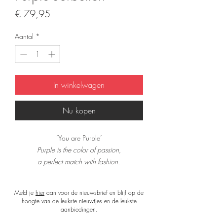
Prijs
€ 79,95
Aantal
*
In winkelwagen
Nu kopen
‘You are Purple’
Purple is the color of passion,
a perfect match with fashion.
Purple is the color for me,
I look great.... can you see?
Meld je
hier
aan voor de nieuwsbrief en blijf op de
hoogte van de leukste nieuwtjes en de leukste
Deze prachtige oorbellen zijn met de hand
aanbiedingen.
geborduurd.