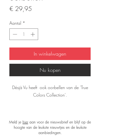
Prijs
€ 29,95
Aantal
*
In winkelwagen
Nu kopen
Désjà Vu heeft ook oorbellen van de 'True
Colors Collection'.
De oorbellen zijn prachtig verpakt in een
luxe verpakking en worden geleverd met een
Meld je
hier
aan voor de nieuwsbrief en blijf op de
kaart en gedicht van het ontwerp.
hoogte van de leukste nieuwtjes en de leukste
De afmeting van de oorbellen zijn 6 (h)x 3
aanbiedingen.
(b) cm (ovaal is 4 x 3 cm).