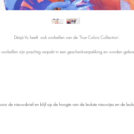
Désjà Vu heeft ook oorbellen van de 'True Colors Collection'.
 oorbellen zijn prachtig verpakt in een geschenkverpakking en worden gelev
met een kaart en gedicht van het ontwerp.
De afmeting van de oorbellen zijn 6 (h)x 3 (b) cm (ovaal is 4 x 3 cm).
Om deze eye-catchers licht en comfortable te houden, is er gekozen voor ee
lichtgewicht materiaal (brushed gold plated).
De oorbellen worden in een beperkte oplage met de hand gemaakt.
‘You are passioned Red’
oor de nieuwsbrief en blijf op de hoogte van de leukste nieuwtjes en de leu
You have a big quaff,
with feathers to show off.
You are a passioned upgrade,
life is one big parade!