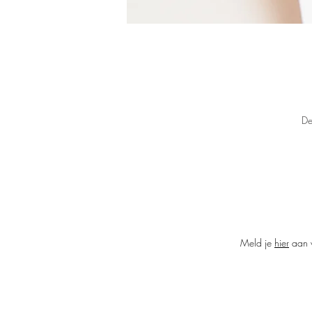
De
Meld je
hier
aan v