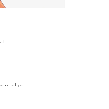
erd
n
kste aanbiedingen.