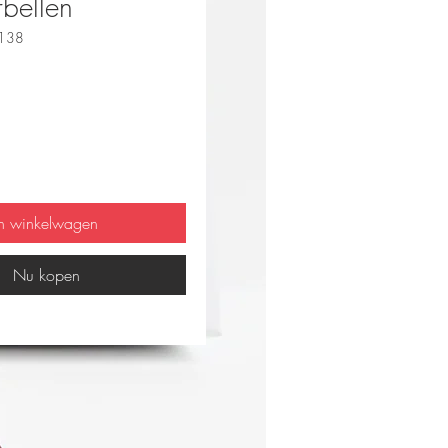
rbellen
0138
js
In winkelwagen
Nu kopen