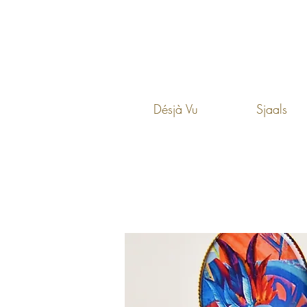
Désjà Vu
Sjaals