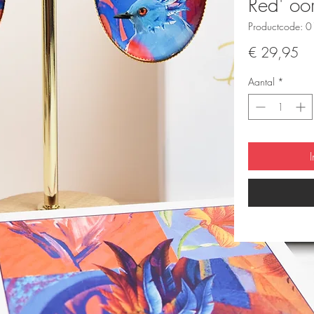
Red' oo
Productcode: 
Pri
€ 29,95
Aantal
*