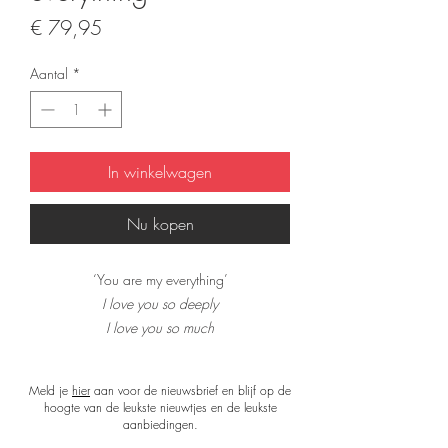
Prijs
€ 79,95
Aantal
*
In winkelwagen
Nu kopen
‘You are my everything’
I love you so deeply
I love you so much
I love the sound of your voice
and the way we touch
Meld je
hier
aan voor de nieuwsbrief en blijf op de
I love your smile
hoogte van de leukste nieuwtjes en de leukste
I will love you forever
aanbiedingen.
with all your heart