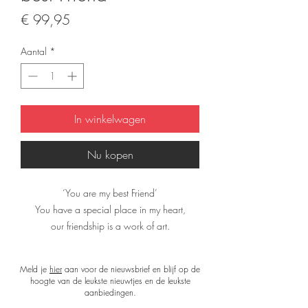
Prijs
€ 99,95
Aantal
*
In winkelwagen
Nu kopen
‘You are my best Friend’
You have a special place in my heart,
our friendship is a work of art.
You always are on my side,
I wear you with pride.
Meld je
hier
aan voor de nieuwsbrief en blijf op de
hoogte van de leukste nieuwtjes en de leukste
De sjaal is tweezijdig te dragen, de
aanbiedingen.