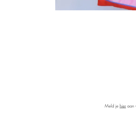
De
Meld je
hier
aan v