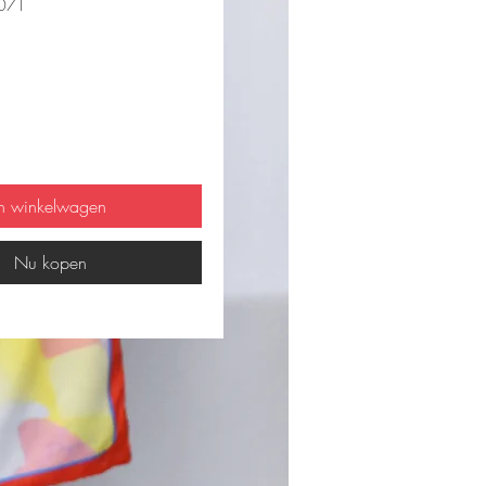
0071
js
In winkelwagen
Nu kopen