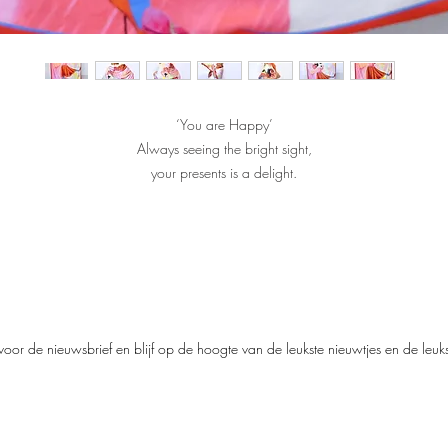
‘You are Happy’
Always seeing the bright sight,
your presents is a delight.
No troubles and no stress,
Only everlasting happiness.
 sjaal is tweezijdig te dragen, de voorzijde (met afbeelding) is van 100% ma
zijde en de achterzijde is een egale kleur van 100% lamswol.
We hebben gekozen voor de luxe van lamswol zodat het niet kriebelt bij het
dragen.afmeting: 130 x 130 cm.
oor de nieuwsbrief en blijf op de hoogte van de leukste nieuwtjes en de leu
Elke sjaal wordt in een beperkte oplage met de hand gemaakt.