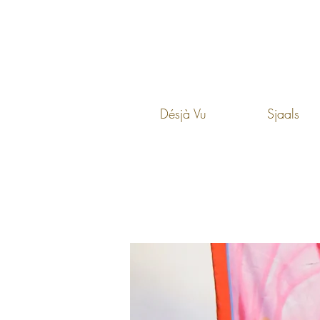
Désjà Vu
Sjaals