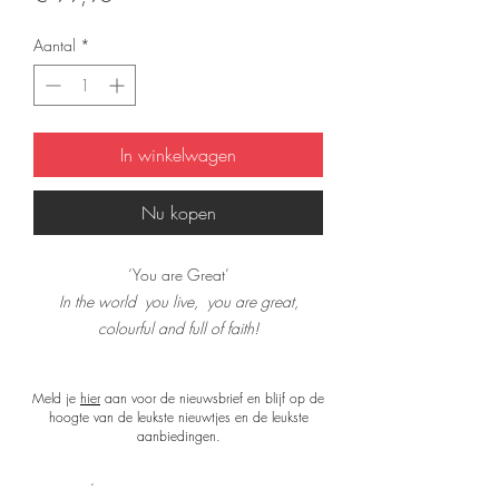
Aantal
*
In winkelwagen
Nu kopen
‘You are Great’
In the world you live, you are great,
colourful and full of faith!
Strong you will be,
and totaly free!
Meld je
hier
aan voor de nieuwsbrief en blijf op de
hoogte van de leukste nieuwtjes en de leukste
De sjaal is tweezijdig te dragen, de
aanbiedingen.
voorzijde (met afbeelding) is van 100%
matte zijde en de achterzijde is een egale
Shop