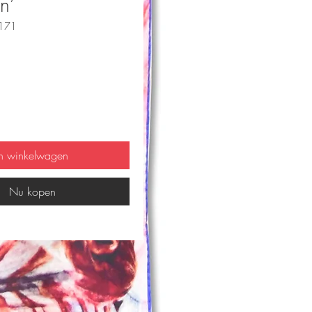
n’
0171
js
In winkelwagen
Nu kopen