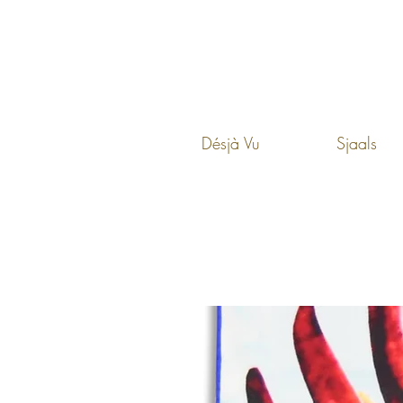
Désjà Vu
Sjaals