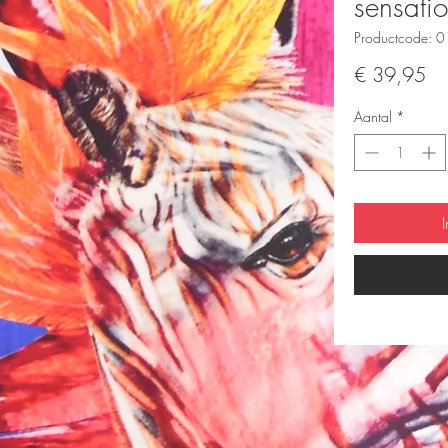
sensatio
Productcode: 
Pri
€ 39,95
Aantal
*