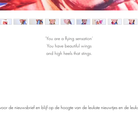
‘You are a flying sensation’
You have beautiful wings
and high heels that stings.
This bird-zebra combination,
is a true flying sensation.
De sjaal is gemaakt van 100% matte zijde
Afmeting: 70x70 cm
Elke sjaal wordt in een beperkte oplage met de hand gemaakt.
oor de nieuwsbrief en blijf op de hoogte van de leukste nieuwtjes en de leu