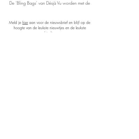
De ‘Bling Bags’ van Désjà Vu worden met de
hand gemaakt en zijn stuk voor stuk uniek.
Echte fashion eye-catchers!
Meld je
hier
aan voor de nieuwsbrief en blijf op de
hoogte van de leukste nieuwtjes en de leukste
Ze zijn van 100% leer (met verstelbare leren
aanbiedingen.
band) en hebben een afmeting van
21x15x8cm (BxHxD).
Shop
De gekleurde stenen zijn van kunststof,
waardoor de tas niet te zwaar is.
About
Verkrijgbaar in vier verschillende kleuren leer
Nieuwsbrief
en gekleurde stenen.
Iedere tas wordt geleverd met een luxe
Contact
cadeauverpakking.
Verzendkosten & levering
Retourneren & herroepen