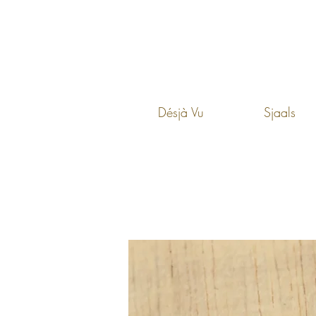
Désjà Vu
Sjaals