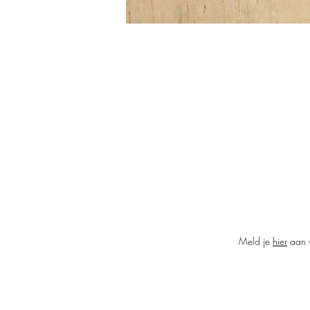
vo
Meld je
hier
aan v
k