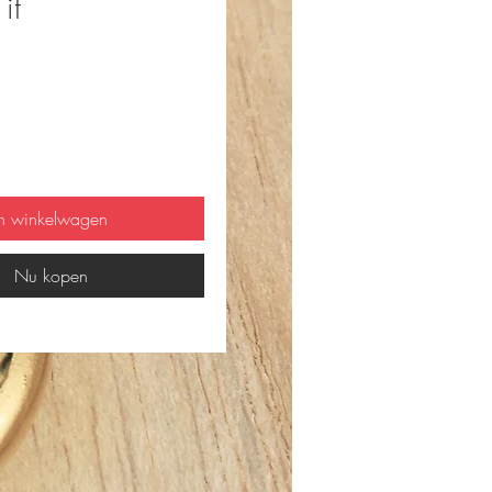
it
js
In winkelwagen
Nu kopen