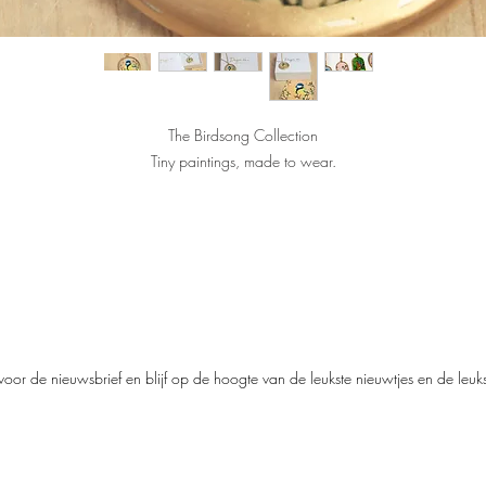
The Birdsong Collection
Tiny paintings, made to wear.
Geïnspireerd door stille tuinen, warme zonnestralen en het zachte gezang va
gels. Dit is 'The Birdsong Collection' waar de mooiste vogels de tot leven ko
in een sieraad dat je elke dag kunt dragen.
Alle illustraties zijn geschilderd door de Kunstenaar Karen Wullings.
Elke ketting is gemaakt van stainless steel en afgewerkt met een bijzondere
oor de nieuwsbrief en blijf op de hoogte van de leukste nieuwtjes en de leu
eramieken hanger. De hangers worden met de hand gemaakt, waardoor ied
exemplaar een eigen karakter heeft. Geen twee zijn precies hetzelfde — jou
hanger is dus écht uniek.