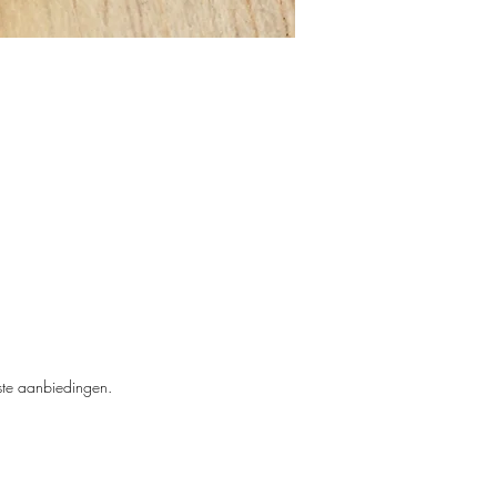
n
men
kste aanbiedingen.
er
w