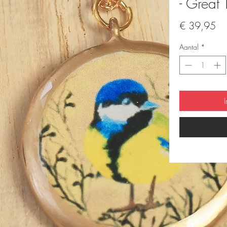
- Great T
Pri
€ 39,95
Aantal
*