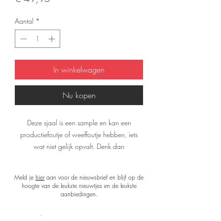
Aantal
*
In winkelwagen
Nu kopen
Deze sjaal is een sample en kan een
productiefoutje of weeffoutje hebben, iets
wat niet gelijk opvalt. Denk dan
bijvoorbeeld aan een drukfout of een klein
vlekje.
Meld je
hier
aan voor de nieuwsbrief en blijf op de
Het materiaal van de sjaal is niet kapot.
hoogte van de leukste nieuwtjes en de leukste
De kleuren en de uitstraling zijn nog steeds
aanbiedingen.
precies zoals je mag verwachten van een
Désjà Vu sjaal.
Shop