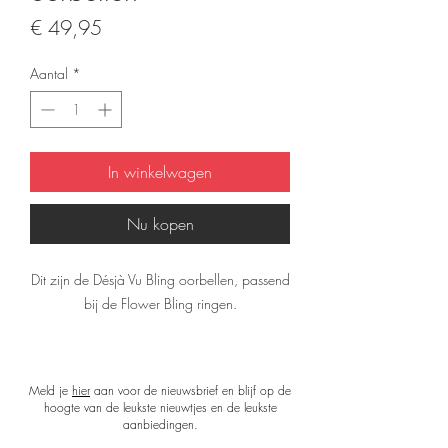
Prijs
€ 49,95
Aantal
*
In winkelwagen
Nu kopen
Dit zijn de Désjà Vu Bling oorbellen, passend
bij de Flower Bling ringen.
De oorbellen zijn 14K gold-plated met een
gekleurde Zirkonia steen en zijn met de hand
Meld je
hier
aan voor de nieuwsbrief en blijf op de
gemaakt in een beperkte oplage. De
hoogte van de leukste nieuwtjes en de leukste
oorbellen zijn licht en comfortable om te
aanbiedingen.
dragen.